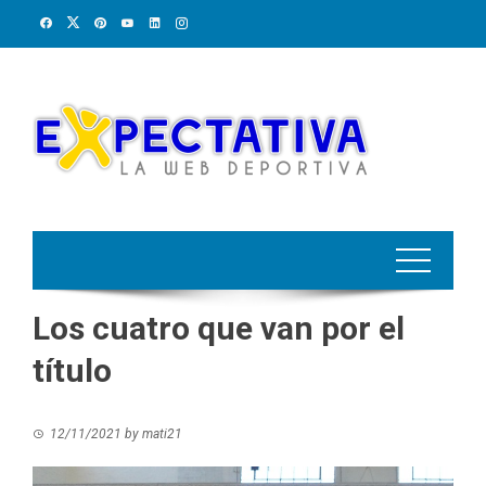
Skip
to
content
Los cuatro que van por el
título
12/11/2021
by
mati21