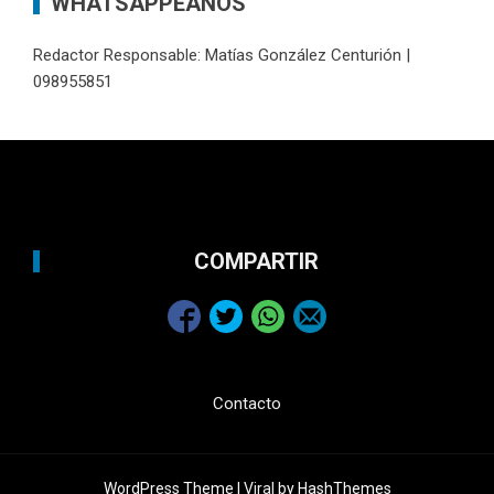
WHATSAPPEANOS
Redactor Responsable: Matías González Centurión |
098955851
COMPARTIR
Contacto
WordPress Theme |
Viral
by HashThemes