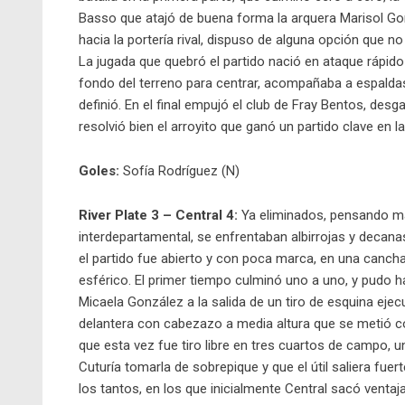
Basso que atajó de buena forma la arquera Marisol Gon
hacia la portería rival, dispuso de alguna opción que n
La jugada que quebró el partido nació en ataque rápido
fondo del terreno para centrar, acompañaba a espaldas
definió. En el final empujó el club de Fray Bentos, desg
resolvió bien el arroyito que ganó un partido clave en la
Goles:
Sofía Rodríguez (N)
River Plate 3 – Central 4:
Ya eliminados, pensando más
interdepartamental, se enfrentaban albirrojas y decan
el partido fue abierto y con poca marca, en una cancha
esférico. El primer tiempo culminó uno a uno, y pudo h
Micaela González a la salida de un tiro de esquina ejec
delantera con cabezazo a media altura que se metió con
que esta vez fue tiro libre en tres cuartos de campo, u
Cuturía tomarla de sobrepique y que el útil saliera fue
los tantos, en los que inicialmente Central sacó ventaja