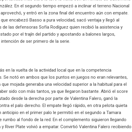
zález. En el segundo tiempo empezó a inclinar el terreno Nacional
o aprovechó, y entró en la zona final del encuentro aún con empate.
 que encabezó Basso a pura velocidad, sacó ventaja y llegó al
 de las defensoras Sofía Rodíguez quien recibió la asistencia y
astado por el trajín del partido y apostando a balones largos,
 intención de ser primero de la serie.
 en la vuelta de la actividad local que en la competencia
as. Se notó en ambos que los puntos en juegos no eran relevantes,
 que mojada generaba una velocidad superior a la habitual para el
aber sido con más tantos, ya que llegaron bastante. Abrió el score
utado desde la derecha por parte de Valentina Falero, ganó la
tra el palo derecho. El empate llegó rápido, en otra pelota quieta
n anticipio en el primer palo le permitió en el segundo a Tamara
rte rumbo al fondo de la red. En el complemento siguieron llegando
 y River Plate volvió a empatar. Convirtió Valentina Falero recibiendo