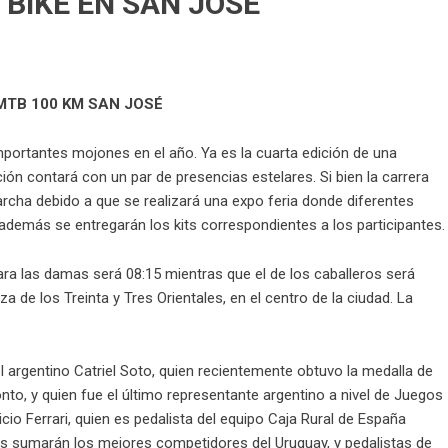
BIKE EN SAN JOSÉ
MTB 100 KM SAN JOSÉ
mportantes mojones en el año. Ya es la cuarta edición de una
ón contará con un par de presencias estelares. Si bien la carrera
rcha debido a que se realizará una expo feria donde diferentes
además se entregarán los kits correspondientes a los participantes.
ara las damas será 08:15 mientras que el de los caballeros será
aza de los Treinta y Tres Orientales, en el centro de la ciudad. La
l argentino Catriel Soto, quien recientemente obtuvo la medalla de
to, y quien fue el último representante argentino a nivel de Juegos
cio Ferrari, quien es pedalista del equipo Caja Rural de España
les sumarán los mejores competidores del Uruguay, y pedalistas de