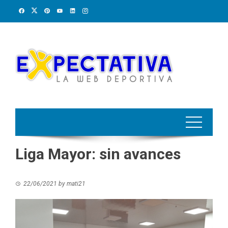
Skip
to
content
Liga Mayor: sin avances
22/06/2021
by
mati21