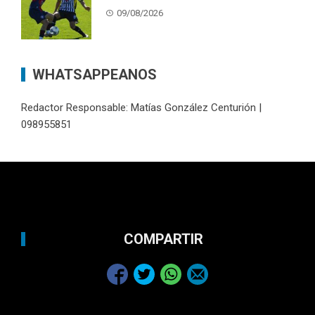
09/08/2026
WHATSAPPEANOS
Redactor Responsable: Matías González Centurión |
098955851
COMPARTIR