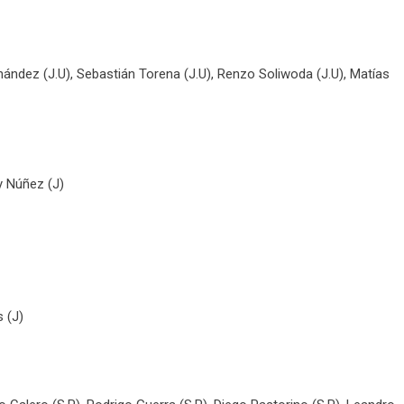
nández (J.U), Sebastián Torena (J.U), Renzo Soliwoda (J.U), Matías
y Núñez (J)
s (J)