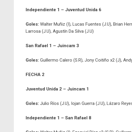
Independiente 1 – Juventud Unida 6
Goles:
Walter Muñiz (I), Lucas Fuentes (J.U), Brian Her
Larrosa (J.U), Agustín Da Silva (J.U)
San Rafael 1 – Juincam 3
Goles:
Guillermo Calero (S.R), Jony Coitiño x2 (J), And
FECHA 2
Juventud Unida 2 – Juincam 1
Goles:
Julio Ríos (J.U), Iojan Guerra (J.U), Lázaro Reye
Independiente 1 – San Rafael 8