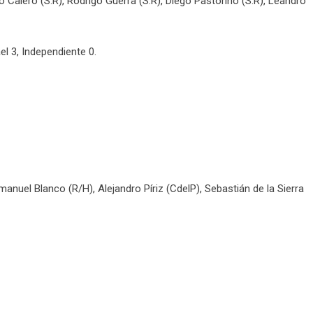
mo Calero (S.R), Rodrigo Guerra (S.R), Diego Pastorino (S.R), Leandro
l 3, Independiente 0.
anuel Blanco (R/H), Alejandro Píriz (CdelP), Sebastián de la Sierra