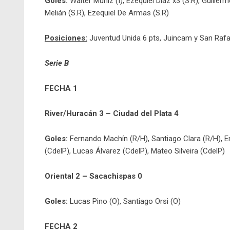
Goles:
Walter Muñiz (I), Ezequiel Díaz x3 (S.R), Guiller
Melián (S.R), Ezequiel De Armas (S.R)
Posiciones:
Juventud Unida 6 pts, Juincam y San Rafae
Serie B
FECHA 1
River/Huracán 3 – Ciudad del Plata 4
Goles:
Fernando Machín (R/H), Santiago Clara (R/H), Em
(CdelP), Lucas Álvarez (CdelP), Mateo Silveira (CdelP)
Oriental 2 – Sacachispas 0
Goles:
Lucas Pino (O), Santiago Orsi (O)
FECHA 2