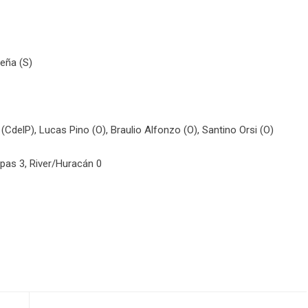
Peña (S)
(CdelP), Lucas Pino (O), Braulio Alfonzo (O), Santino Orsi (O)
spas 3, River/Huracán 0