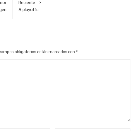
rior
Reciente
gen
A playoffs
campos obligatorios están marcados con
*