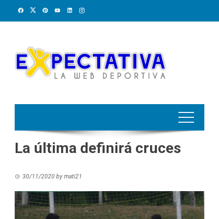
Skip
to
content
La última definirá cruces
30/11/2020
by
mati21