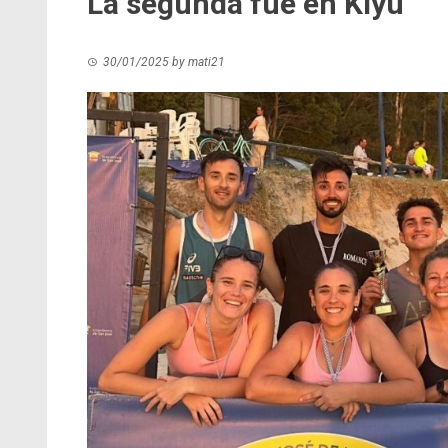
La segunda fue en Kiyú
30/01/2025
by
mati21