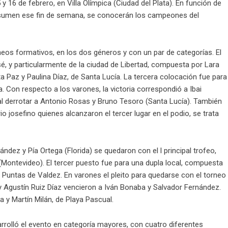
y 16 de febrero, en Villa Olímpica (Ciudad del Plata). En función de
 sumen ese fin de semana, se conocerán los campeones del
os formativos, en los dos géneros y con un par de categorías. El
é, y particularmente de la ciudad de Libertad, compuesta por Lara
eta Paz y Paulina Díaz, de Santa Lucía. La tercera colocación fue para
 Con respecto a los varones, la victoria correspondió a Ibai
l derrotar a Antonio Rosas y Bruno Tesoro (Santa Lucía). También
rio josefino quienes alcanzaron el tercer lugar en el podio, se trata
dez y Pía Ortega (Florida) se quedaron con el l principal trofeo,
 (Montevideo). El tercer puesto fue para una dupla local, compuesta
e Puntas de Valdez. En varones el pleito para quedarse con el torneo
y Agustín Ruiz Díaz vencieron a Iván Bonaba y Salvador Fernández.
 y Martín Milán, de Playa Pascual.
rrolló el evento en categoría mayores, con cuatro diferentes