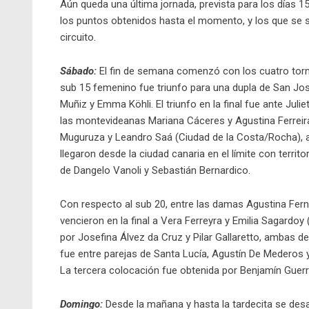
Aún queda una última jornada, prevista para los días 15 
los puntos obtenidos hasta el momento, y los que se
circuito.
Sábado:
El fin de semana comenzó con los cuatro torne
sub 15 femenino fue triunfo para una dupla de San Jos
Muñiz y Emma Köhli. El triunfo en la final fue ante Juli
las montevideanas Mariana Cáceres y Agustina Ferreira.
Muguruza y Leandro Saá (Ciudad de la Costa/Rocha), a
llegaron desde la ciudad canaria en el límite con territo
de Dangelo Vanoli y Sebastián Bernardico.
Con respecto al sub 20, entre las damas Agustina Fernán
vencieron en la final a Vera Ferreyra y Emilia Sagardoy
por Josefina Álvez da Cruz y Pilar Gallaretto, ambas d
fue entre parejas de Santa Lucía, Agustín De Mederos 
La tercera colocación fue obtenida por Benjamín Guerra
Domingo:
Desde la mañana y hasta la tardecita se desa