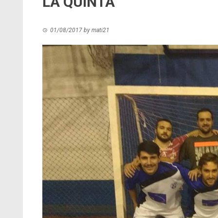
LA QUINTA
01/08/2017
by
mati21