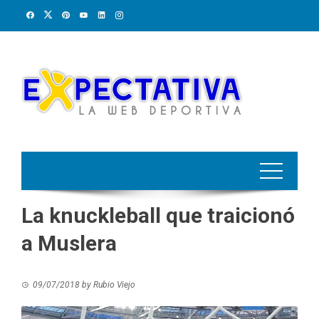
Skip
to
content
La knuckleball que traicionó
a Muslera
09/07/2018
by
Rubio Viejo