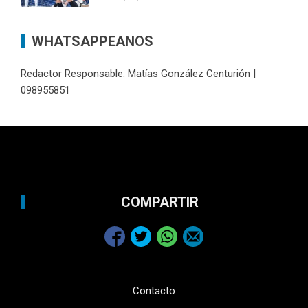
WHATSAPPEANOS
Redactor Responsable: Matías González Centurión |
098955851
COMPARTIR
Contacto