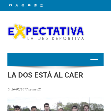
Skip
to
content
LA DOS ESTÁ AL CAER
26/05/2017
by
mati21