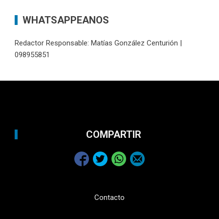
WHATSAPPEANOS
Redactor Responsable: Matías González Centurión |
098955851
COMPARTIR
Contacto