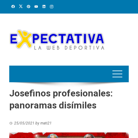
Skip
to
content
Josefinos profesionales:
panoramas disímiles
25/05/2021
by
mati21