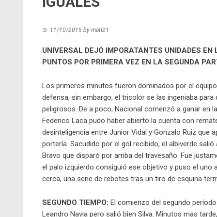
IGUALES
11/10/2015
by
mati21
UNIVERSAL DEJÓ IMPORATANTES UNIDADES EN 
PUNTOS POR PRIMERA VEZ EN LA SEGUNDA PAR
Los primeros minutos fueron dominados por el equipo 
defensa, sin embargo, el tricolor se las ingeniaba par
peligrosos. De a poco, Nacional comenzó a ganar en la m
Federico Laca pudo haber abierto la cuenta con remate l
desinteligencia entre Junior Vidal y Gonzalo Ruiz que
portería. Sacudido por el gol recibido, el albiverde sal
Bravo que disparó por arriba del travesaño. Fue justam
el palo izquierdo consiguió ese objetivo y puso el uno
cerca, una serie de rebotes tras un tiro de esquina te
SEGUNDO TIEMPO:
El comienzo del segundo período v
Leandro Navia pero salió bien Silva. Minutos mas tard