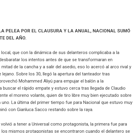
LA PELEA POR EL CLAUSURA Y LA ANUAL, NACIONAL SUMÓ
TE DEL AÑO.
local, que con la dinámica de sus delanteros complicaba a la
a desbaratar los intentos antes de que se transformaran en
itad de la cancha y a salir del asedio, eso lo acercó al arco rival y
ejano. Sobre los 30, llegó la apertura del tanteador tras
 aprovechó Mohammed Aliyú para empujar el balón a la
ió a buscar el rápido empate y estuvo cerca tras llegada de Claudio
ente el moreno volante, quien de tiro libre muy bien ejecutado sobre
 a uno. La última del primer tiempo fue para Nacional que estuvo muy
rminó con Gianluca Sacco restando sobre la raya.
olvió a tener a Universal como protagonista, la primera fue para
e, los mismos protagonistas se encontraron cuando el delantero se