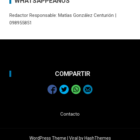
WHATSAPPEANOS
Redactor Responsable: Matías González Centurión |
098955851
COMPARTIR
Contacto
WordPress Theme |
Viral
by HashThemes