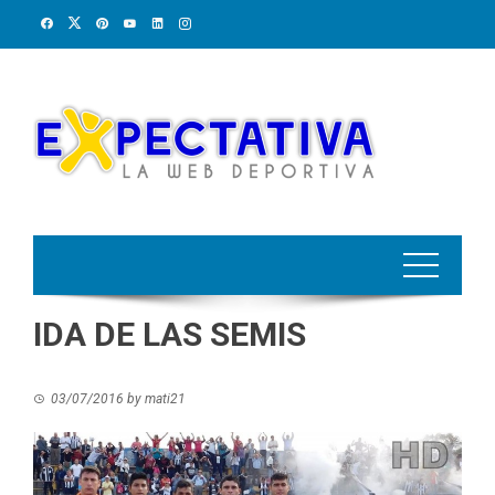
Skip
to
content
IDA DE LAS SEMIS
03/07/2016
by
mati21