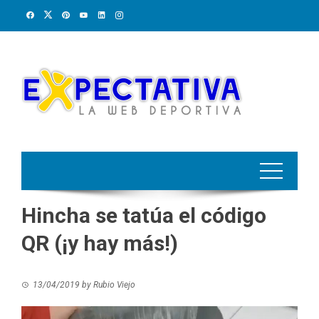
Skip
to
content
Hincha se tatúa el código
QR (¡y hay más!)
13/04/2019
by
Rubio Viejo