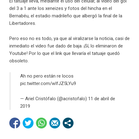
El tatuaje lleva, mediante el uso del celular, al video del gol
del 3 a 1 ante los xeneizes y fotos del hincha en el
Bernabéu, el estadio madrileño que albergó la final de la
Libertadores.
Pero eso no es todo, ya que al viralizarse la noticia, casi de
inmediato el video fue dado de baja. ¡Sí, lo eliminaron de
Youtube! Por lo que el link que llevaría el tatuaje quedó
obsoleto.
Ah no pero están re locos
pic.twitter.com/wIfJZ5LYu9
— Ariel Cristófalo (@acristofalo)
11 de abril de
2019