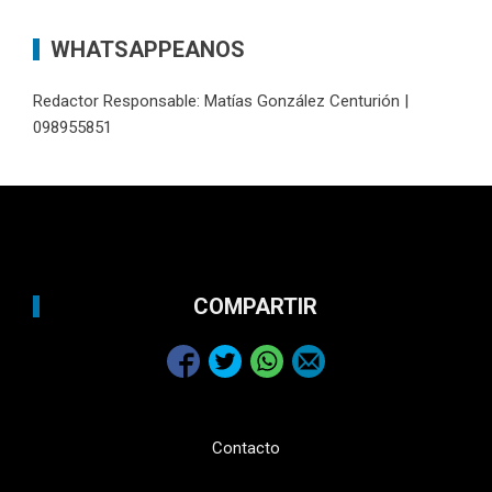
WHATSAPPEANOS
Redactor Responsable: Matías González Centurión |
098955851
COMPARTIR
Contacto