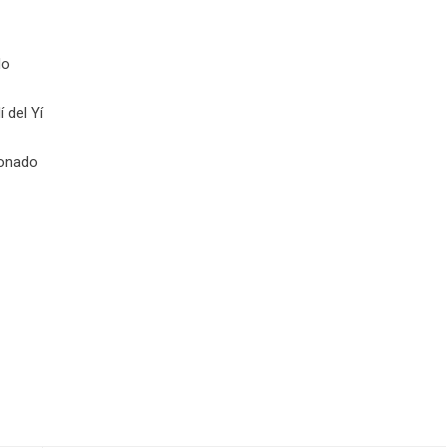
do
í del Yí
donado