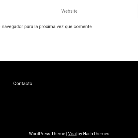
e navegador para la próxima vez que comente.
Contacto
WordPress Theme |
Viral
by HashThemes