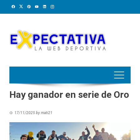
Skip
to
content
Hay ganador en serie de Oro
17/11/2025
by
mati21