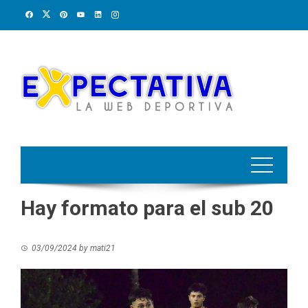
Skip
to
content
Hay formato para el sub 20
03/09/2024
by
mati21