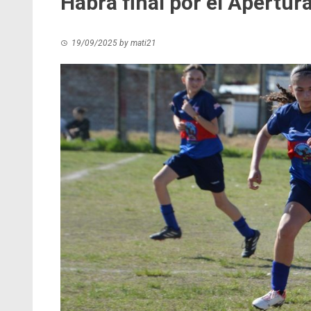
Habrá final por el Apertur
19/09/2025
by
mati21