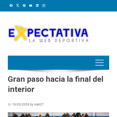
Skip
to
content
Gran paso hacia la final del
interior
19/05/2026
by
mati21