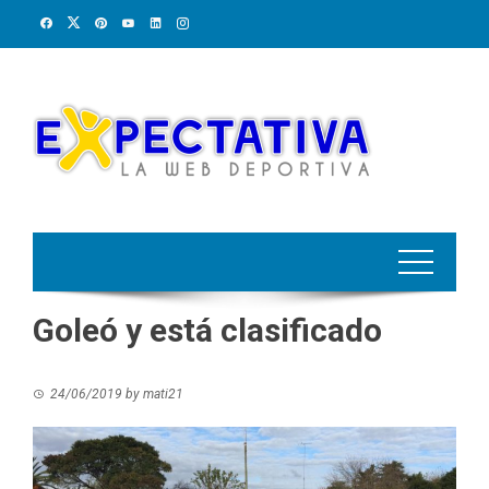
Skip
to
content
Goleó y está clasificado
24/06/2019
by
mati21