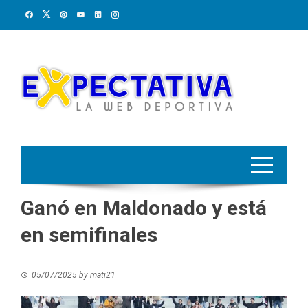
Skip
to
content
Ganó en Maldonado y está
en semifinales
05/07/2025
by
mati21