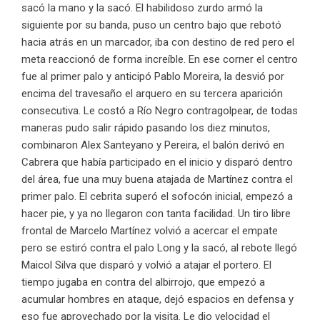
sacó la mano y la sacó. El habilidoso zurdo armó la
siguiente por su banda, puso un centro bajo que rebotó
hacia atrás en un marcador, iba con destino de red pero el
meta reaccionó de forma increíble. En ese corner el centro
fue al primer palo y anticipó Pablo Moreira, la desvió por
encima del travesaño el arquero en su tercera aparición
consecutiva. Le costó a Río Negro contragolpear, de todas
maneras pudo salir rápido pasando los diez minutos,
combinaron Alex Santeyano y Pereira, el balón derivó en
Cabrera que había participado en el inicio y disparó dentro
del área, fue una muy buena atajada de Martínez contra el
primer palo. El cebrita superó el sofocón inicial, empezó a
hacer pie, y ya no llegaron con tanta facilidad. Un tiro libre
frontal de Marcelo Martínez volvió a acercar el empate
pero se estiró contra el palo Long y la sacó, al rebote llegó
Maicol Silva que disparó y volvió a atajar el portero. El
tiempo jugaba en contra del albirrojo, que empezó a
acumular hombres en ataque, dejó espacios en defensa y
eso fue aprovechado por la visita. Le dio velocidad el