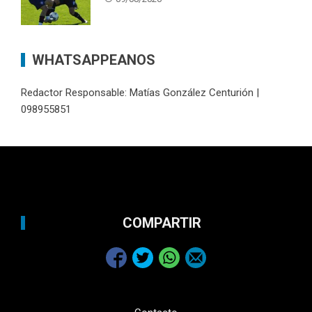
WHATSAPPEANOS
Redactor Responsable: Matías González Centurión |
098955851
COMPARTIR