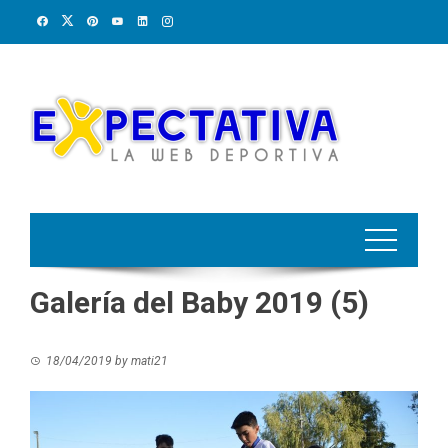
Skip
to
content
Galería del Baby 2019 (5)
18/04/2019
by
mati21