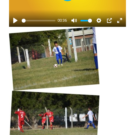
Play
00:36
Play
Mute
Settings
PIP
Enter
fullscr