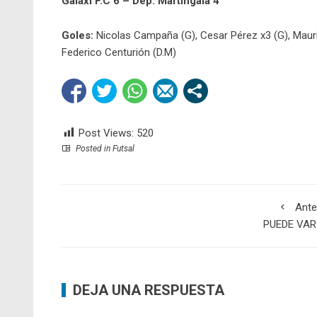
Galaxi F.C 6 – Dep. Martingala 4
Goles:
Nicolas Campaña (G), Cesar Pérez x3 (G), Maurici
Federico Centurión (D.M)
Post Views:
520
Posted in
Futsal
Ante
PUEDE VAR
DEJA UNA RESPUESTA