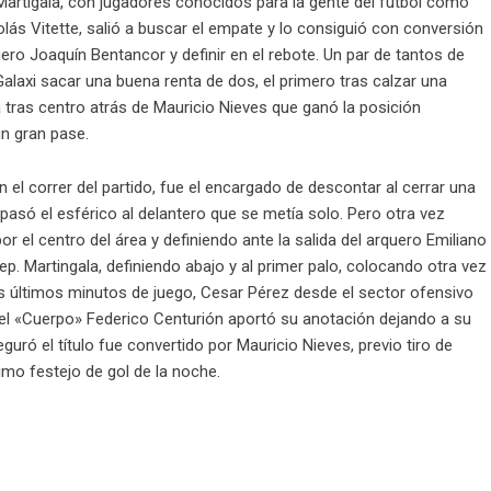
. Martigala, con jugadores conocidos para la gente del fútbol como
lás Vitette, salió a buscar el empate y lo consiguió con conversión
uero Joaquín Bentancor y definir en el rebote. Un par de tantos de
alaxi sacar una buena renta de dos, el primero tras calzar una
 tras centro atrás de Mauricio Nieves que ganó la posición
un gran pase.
 el correr del partido, fue el encargado de descontar al cerrar una
 pasó el esférico al delantero que se metía solo. Pero otra vez
r el centro del área y definiendo ante la salida del arquero Emiliano
p. Martingala, definiendo abajo y al primer palo, colocando otra vez
los últimos minutos de juego, Cesar Pérez desde el sector ofensivo
o el «Cuerpo» Federico Centurión aportó su anotación dejando a su
seguró el título fue convertido por Mauricio Nieves, previo tiro de
imo festejo de gol de la noche.