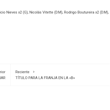
o Nieves x2 (G), Nicolás Vitette (D.M), Rodrigo Boutureira x2 (D.M),
rior
Reciente
IAR
TÍTULO PARA LA FRANJA EN LA «B»