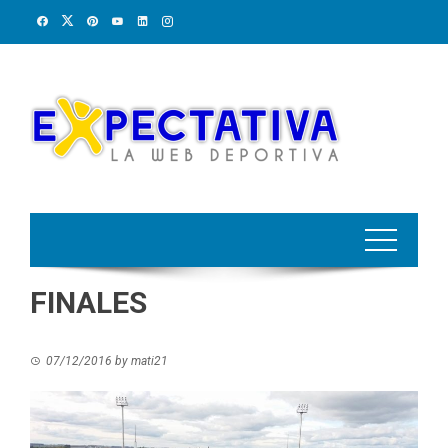
Skip
to
content
FINALES
07/12/2016
by
mati21