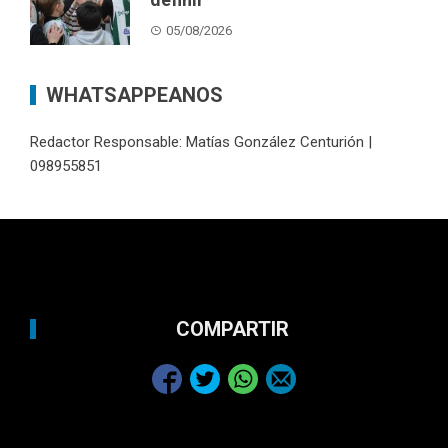
05/08/2026
WHATSAPPEANOS
Redactor Responsable: Matías González Centurión |
098955851
COMPARTIR