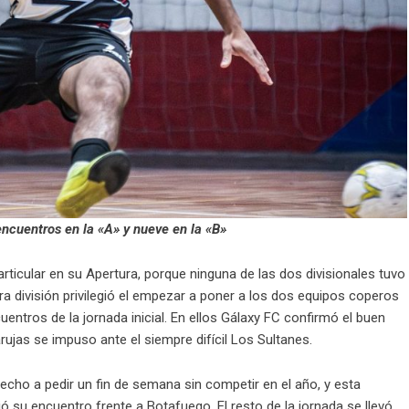
encuentros en la «A» y nueve en la «B»
rticular en su Apertura, porque ninguna de las dos divisionales tuvo
 división privilegió el empezar a poner a los dos equipos coperos
cuentros de la jornada inicial. En ellos Gálaxy FC confirmó el buen
arujas se impuso ante el siempre difícil Los Sultanes.
recho a pedir un fin de semana sin competir en el año, y esta
ó su encuentro frente a Botafuego. El resto de la jornada se llevó