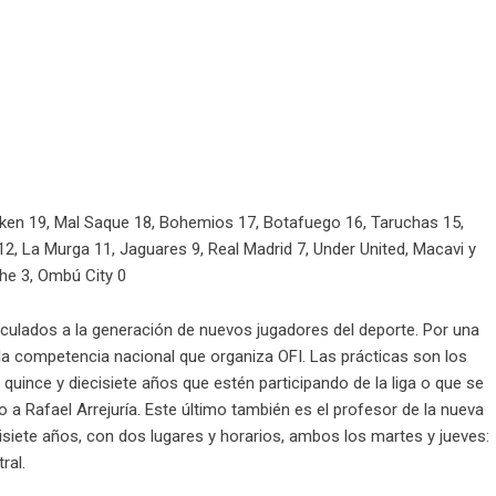
iken 19, Mal Saque 18, Bohemios 17, Botafuego 16, Taruchas 15,
2, La Murga 11, Jaguares 9, Real Madrid 7, Under United, Macavi y
che 3, Ombú City 0
culados a la generación de nuevos jugadores del deporte. Por una
la competencia nacional que organiza OFI. Las prácticas son los
 quince y diecisiete años que estén participando de la liga o que se
o a Rafael Arrejuría. Este último también es el profesor de la nueva
isiete años, con dos lugares y horarios, ambos los martes y jueves:
tral.