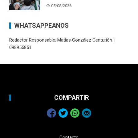
05/08/2026
WHATSAPPEANOS
Redactor Responsable: Matías González Centurión |
098955851
COMPARTIR
Contacto