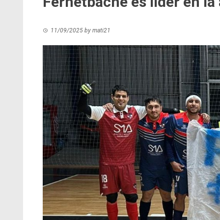
Fernetbache es líder en la
11/09/2025
by
mati21