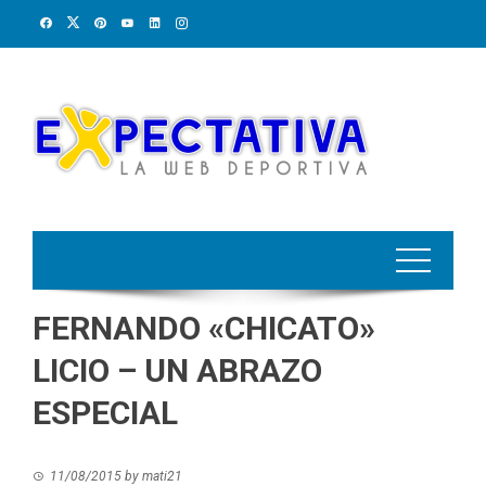
Skip
to
content
FERNANDO «CHICATO»
LICIO – UN ABRAZO
ESPECIAL
11/08/2015
by
mati21