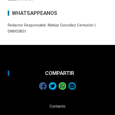
WHATSAPPEANOS
Redactor Responsable: Matías González Centurión |
098955851
COMPARTIR
Contacto