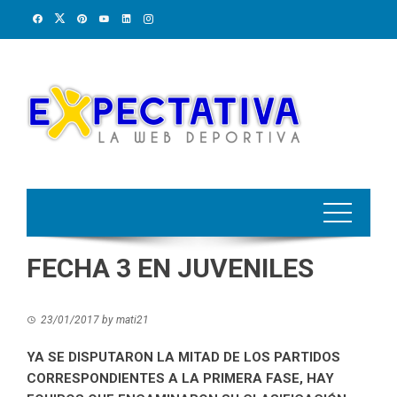
Skip
to
content
FECHA 3 EN JUVENILES
23/01/2017
by
mati21
YA SE DISPUTARON LA MITAD DE LOS PARTIDOS
CORRESPONDIENTES A LA PRIMERA FASE, HAY