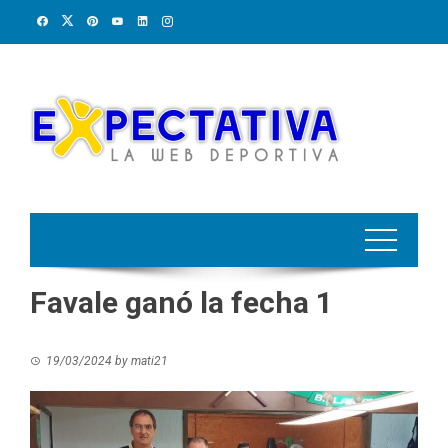
Skip
to
content
Favale ganó la fecha 1
19/03/2024
by
mati21