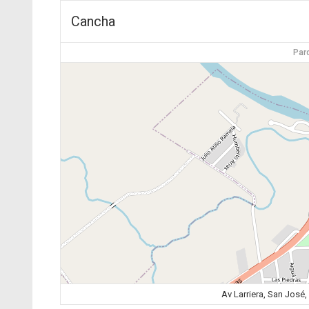
Cancha
Par
Av Larriera, San Jos