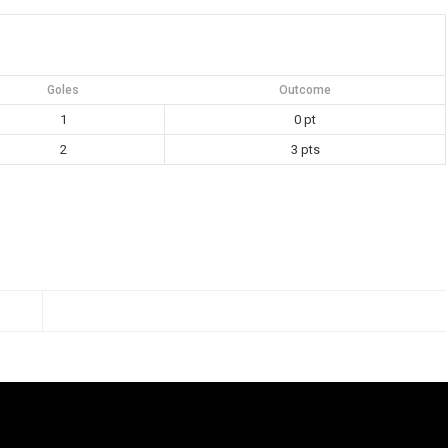
Goles
Outcome
1
0 pt
2
3 pts