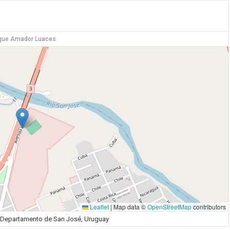
que Amador Luaces
Leaflet
|
Map data ©
OpenStreetMap
contributors
é, Departamento de San José, Uruguay