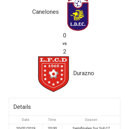
Canelones
0
vs
2
Durazno
Details
Date
Time
Season
20/02/2019
20:00
Semifinales Sur Sub17