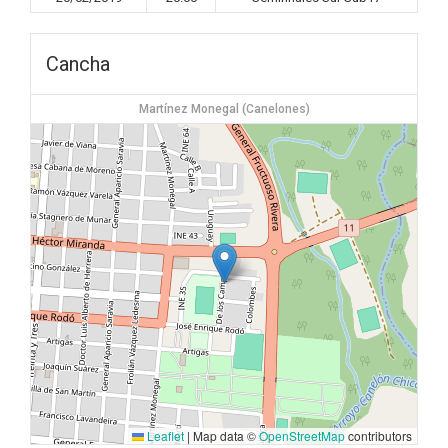
Cancha
Martínez Monegal (Canelones)
Leaflet
|
Map data ©
OpenStreetMap
contributors