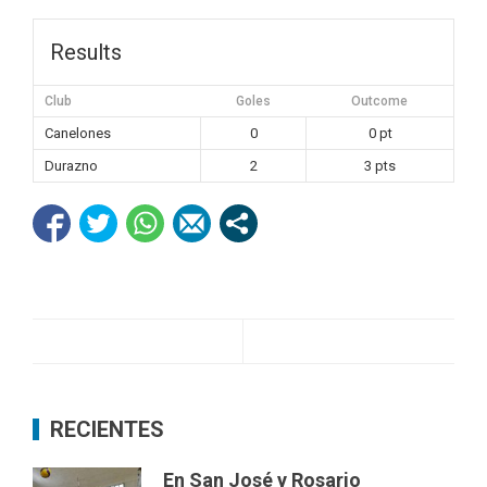
Results
Club
Goles
Outcome
Canelones
0
0 pt
Durazno
2
3 pts
RECIENTES
En San José y Rosario