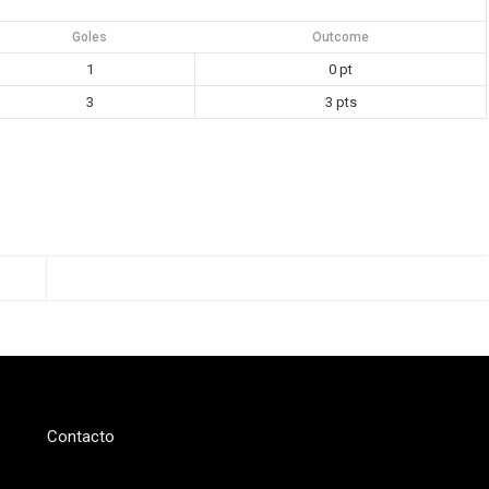
Goles
Outcome
1
0 pt
3
3 pts
Contacto