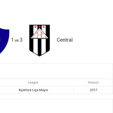
1
3
Central
vs
League
Season
Apertura Liga Mayor
2017