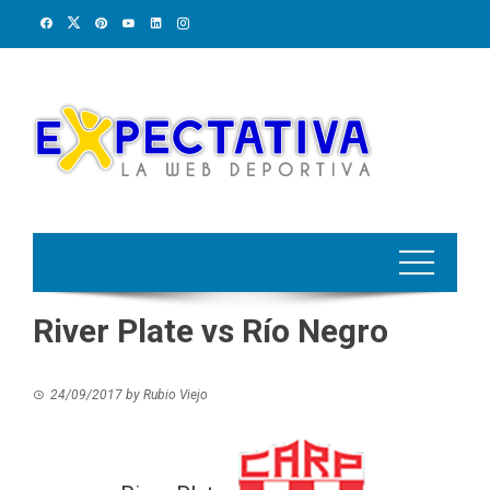
Skip
to
content
River Plate vs Río Negro
24/09/2017
by
Rubio Viejo