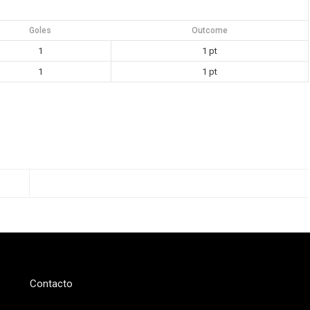
Goles
Outcome
1
1 pt
1
1 pt
Contacto