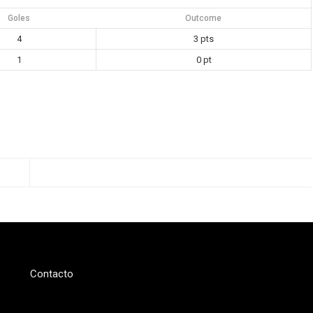
Goles
Outcome
4
3 pts
1
0 pt
Contacto