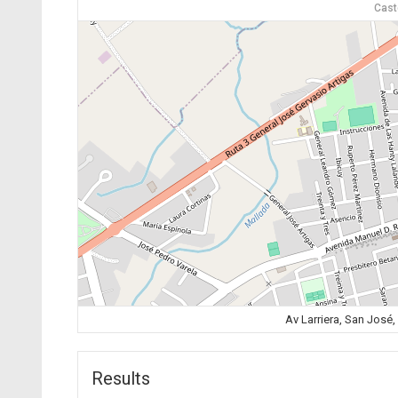
Cast
Av Larriera, San Jos
Results