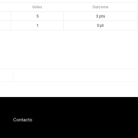
Goles
Outcome
5
3 pts
1
0 pt
Contacto