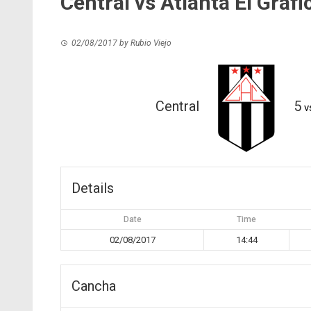
Central vs Atlanta El Gráfi
02/08/2017
by
Rubio Viejo
Central
5
v
Details
Date
Time
02/08/2017
14:44
Cancha