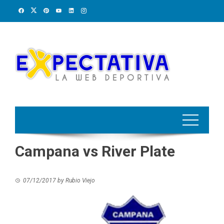
Skip
to
content
Campana vs River Plate
07/12/2017
by
Rubio Viejo