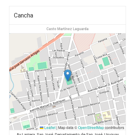
Cancha
Casto Martínez Laguarda
Leaflet
|
Map data ©
OpenStreetMap
contributors
Av Larriera, San José, Departamento de San José, Uruguay