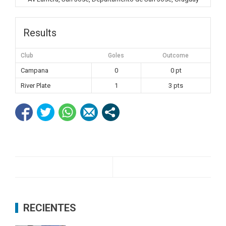
Results
Club
Goles
Outcome
Campana
0
0 pt
River Plate
1
3 pts
RECIENTES