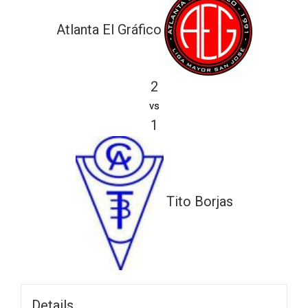
Atlanta El Gráfico
2
vs
1
Tito Borjas
Details