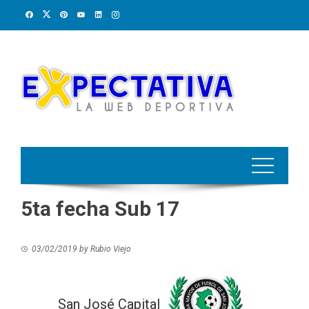
Skip
to
content
5ta fecha Sub 17
03/02/2019
by
Rubio Viejo
San José Capital