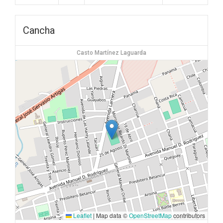
Cancha
Casto Martínez Laguarda
Leaflet
|
Map data ©
OpenStreetMap
contributors