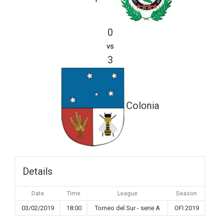
0
vs
3
Colonia
Details
Date
Time
League
Season
03/02/2019
18:00
Torneo del Sur - serie A
OFI 2019