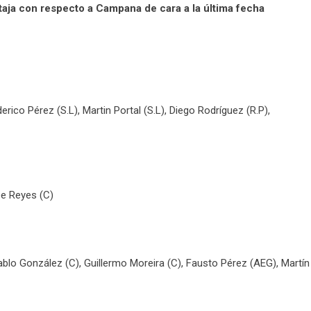
aja con respecto a Campana de cara a la última fecha
rico Pérez (S.L), Martin Portal (S.L), Diego Rodríguez (R.P),
pe Reyes (C)
ablo González (C), Guillermo Moreira (C), Fausto Pérez (AEG), Martín