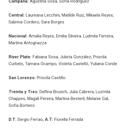
Campana:
Agustina Sosa, Sofía Rodríguez
Central:
Laureana Lecchini, Matilde Ruiz, Mikaela Reyes,
Sabrina Cordero, Sara Borges
Nacional:
Amalia Reyes, Emilia Silveira, Ludmila Ferreira,
Martina Antognazza
River Plate:
Fabiana Sosa, Julieta González, Priscila
Curbelo, Tamara Ocampo, Violeta Castelló, Yuliana Conde
San Lorenzo:
Priscila Castillo
Treinta y Tres:
Delfina Brusich, Julia Cabrera, Luzmila
Chappes, Magalí Pereira, Martina Besterli, Melanie Gal,
Sofía Borteiro
D.T:
Sergio Ferrao,
A.T:
Fiorella Ferrada