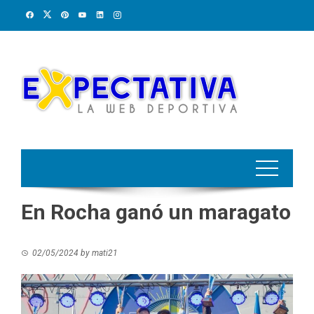
Skip
to
content
En Rocha ganó un maragato
02/05/2024
by
mati21