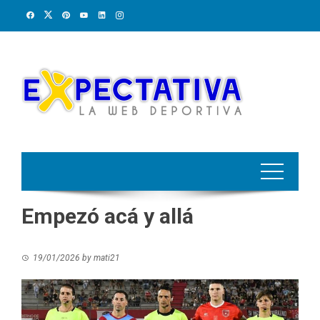
Skip
to
content
Empezó acá y allá
19/01/2026
by
mati21