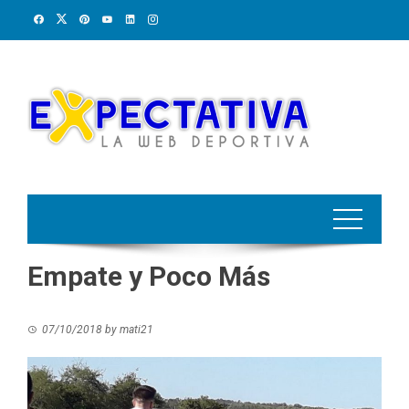
Skip
to
content
Empate y Poco Más
07/10/2018
by
mati21